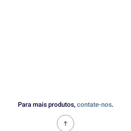
Enquanto cadeira multiuso, a Tommy reveste-se de
uma série de tipologias essenciais para as dinâmicas
de um espaço de trabalho do século XXI.
Particularmente interessante pela sua aparência
harmoniosa, é essencial para equipar qualquer
escritório na totalidade, mantendo uma linguagem
uniforme.
Para mais produtos,
contate-nos
.