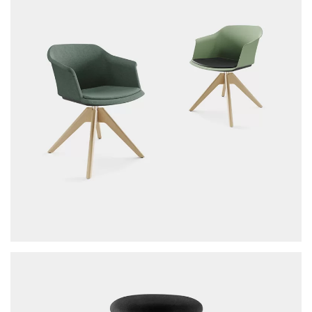
. esta cadeira possui imensas variações
relativamente às bases e cascos permitindo criar
soluções e tipologias para diferentes cenários;
. está disponível com monocasco em polipropileno ou
monocasco em polipropileno e assento estofado ou
monocasco estofado, com rodízios ou estrutura de 4
pés em polipropileno e em madeira ou base piramidal
ou base piramidal com rodízios ou base piramidal em
polipropileno ou base piramidal em polipropileno com
rodízios ou base em madeira.